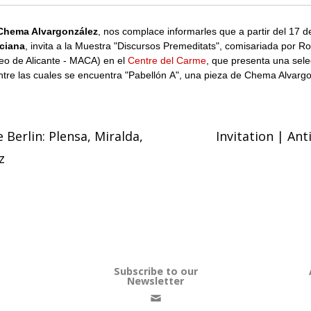
 Chema Alvargonzález
, nos complace informarles que a partir del 17 d
ciana
, invita a la Muestra "Discursos Premeditats", comisariada por R
o de Alicante - MACA) en el
Centre del Carme
, que presenta una sele
tre las cuales se encuentra "Pabellón A", una pieza de Chema Alvargo
 Berlin: Plensa, Miralda,
Invitation | An
z
on
Subscribe to our
Newsletter