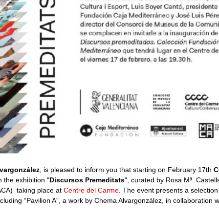
lvargonzález
, is pleased to inform you that starting on February 17th
C
n the exhibition "
Discursos Premeditats
", curated by Rosa Mª. Castel
CA) taking place at
Centre del Carme
. The event presents a selectio
luding “Pavilion A”, a work by Chema Alvargonzález, in collaboration 