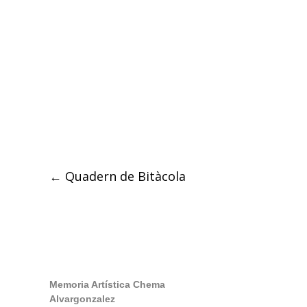
Post
←
Quadern de Bitàcola
navigation
Memoria Artística Chema
Alvargonzalez